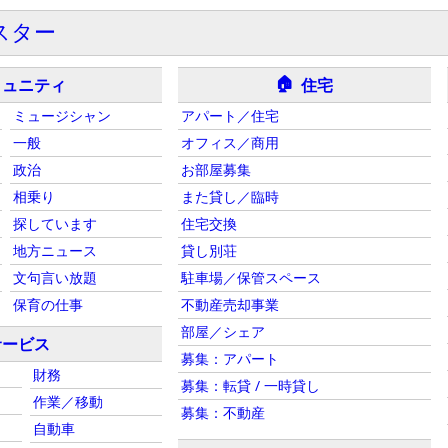
スター
🏠
ミュニティ
住宅
ミュージシャン
アパート／住宅
一般
オフィス／商用
政治
お部屋募集
相乗り
また貸し／臨時
探しています
住宅交換
地方ニュース
貸し別荘
文句言い放題
駐車場／保管スペース
保育の仕事
不動産売却事業
部屋／シェア
サービス
募集：アパート
財務
募集：転貸 / 一時貸し
作業／移動
募集：不動産
自動車