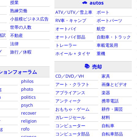
🚗
autos
授業
熟練労働
ATV／UTV／雪上車
ボート
小規模ビジネス広告
RV車・キャンプ
ボートパーツ
世帯の人数
オートバイ
航空
翻訳
不動産
オートバイ部品
自動車・トラック
法律
トレーラー
車載電装用
グ
旅行／休暇
ホイール + タイヤ
重機
📚
売却
ションフォーラム
CD／DVD／VH
家具
philos
アート・クラフト
画像とビデオ
g
photo
アプライアンス
楽器
n
politics
アンティーク
携帯電話
psych
おもちゃ・ゲーム
耕作・園芸
recover
ガレージセール
材料
y
religion
コンピューター
自転車
ng
rofo
コンピュータ部品
自転車部品
science