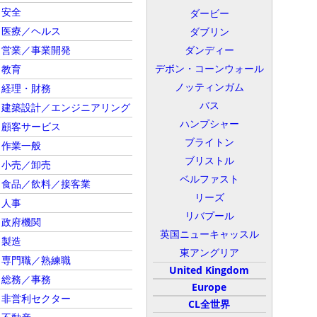
安全
ダービー
医療／ヘルス
ダブリン
営業／事業開発
ダンディー
デボン・コーンウォール
教育
ノッティンガム
経理・財務
バス
建築設計／エンジニアリング
ハンプシャー
顧客サービス
ブライトン
作業一般
ブリストル
小売／卸売
ベルファスト
食品／飲料／接客業
リーズ
人事
リバプール
政府機関
英国ニューキャッスル
製造
東アングリア
専門職／熟練職
United Kingdom
総務／事務
Europe
非営利セクター
CL全世界