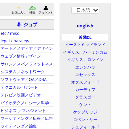
日本語
お気に入り
投稿
アカウント
ジョブ
🌞
english
etc / misc
近隣CL
legal / paralegal
イーストミッドランド
アート／メディア／デザイン
イギリス、バーミンガム
ウェブ／情報デザイン
イギリス、ロンドン
サロン／スパ／フィットネス
エジンバラ
システム／ネットワーク
エセックス
ソフトウェア／QA／DBA
オクスフォード
テクニカル サポート
カーディフ
テレビ／映画／ビデオ
グラスゴー
バイオテクノロジー／科学
ケント
ビジネス ／マネジメント
ケンブリッジ
マーケティング／広報／広告
コベントリー
ライティング／編集
シェフィールド