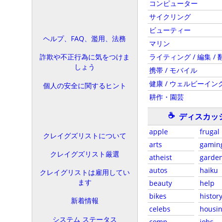
コンピューター
サイクリング
ビューティー
ヘルプ、FAQ、濫用、法務
マリン
ライティング / 編集 / 
詐欺や不正行為に気をつけま
しょう
携帯 / モバイル
健康 / ウェルビーイン
個人の安全に関するヒント
耕作・園芸
☕
ディスカッ
apple
frugal
クレイグズリストについて
arts
gamin
クレイグズリスト厳選
atheist
garde
autos
haiku
クレイグリストは雇用してい
ます
beauty
help
bikes
histor
新着情報
celebs
housi
システム ステータス
comp
jobs